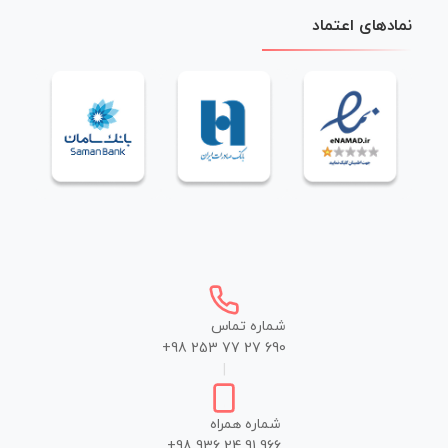
نمادهای اعتماد
شماره تماس
+98 253 77 27 690
|
شماره همراه
+98 936 24 91 966