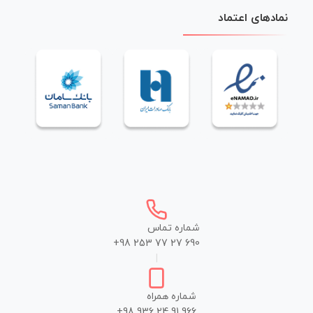
نمادهای اعتماد
شماره تماس
+98 253 77 27 690
|
شماره همراه
+98 936 24 91 966