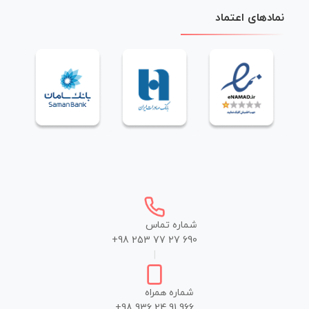
نمادهای اعتماد
شماره تماس
+98 253 77 27 690
|
شماره همراه
+98 936 24 91 966