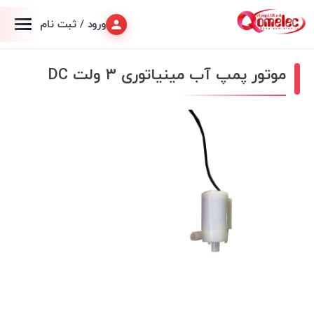
ورود / ثبت نام
موتور پمپ آب مینیاتوری 3 ولت DC