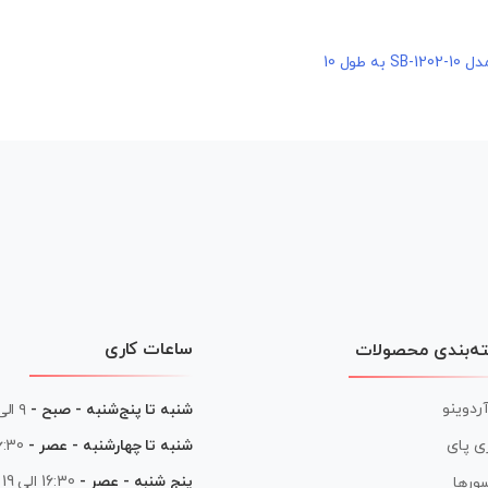
طول 10
ساعات کاری
ه‌بندی محصولات
آردوینو
شنبه تا پنج‌شنبه - صبح -
۹ الی ۱۳
شنبه تا چهارشنبه - عصر -
16:30 الی
ی پای
پنج شنبه - عصر -
16:30 الی 19
ورها