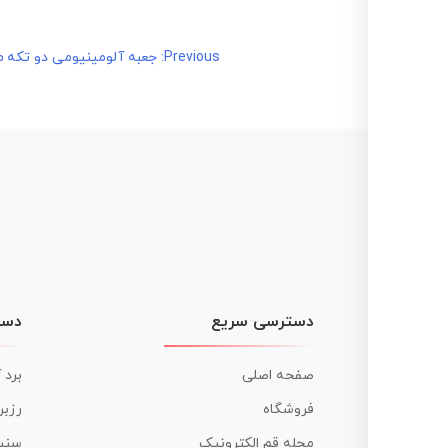
راهبری
Previous:
جعبه آلومینیومی دو تکه مدل SB-1202-10 به 
نوشته
دسترسی سریع
دست
صفحه اصلی
برد 
فروشگاه
رزبر
مجله قم الکترونیک
سنس