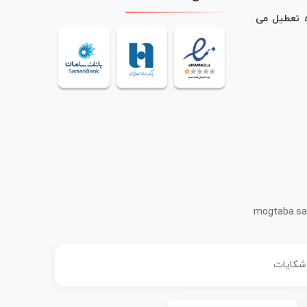
ه تعطیل می
mogtaba.sa
 شکایات