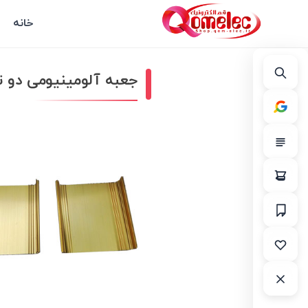
خانه
جعبه آلومینیومی دو تکه -96*33 mm به