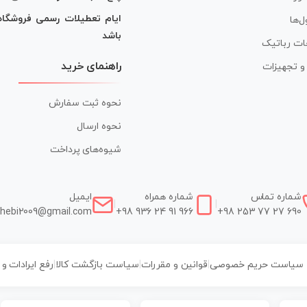
ایام تعطیلات رسمی فروشگا
ل‌ها
باشد
ات رباتیک
راهنمای خرید
ر و تجهیزات
نحوه ثبت سفارش
نحوه ارسال
شیوه‌های پرداخت
شماره تماس
شماره همراه
ایمیل
|
|
hebi2009@gmail.com
+98 936 24 91 966
+98 253 77 27 690
سیاست حریم خصوصی
|
قوانین و مقررات
|
سیاست بازگشت کالا
|
رفع ایرادات و