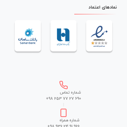
نمادهای اعتماد
شماره تماس
+98 253 77 27 690
|
شماره همراه
+98 936 24 91 966