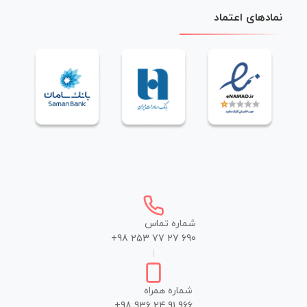
نمادهای اعتماد
شماره تماس
+98 253 77 27 690
|
شماره همراه
+98 936 24 91 966