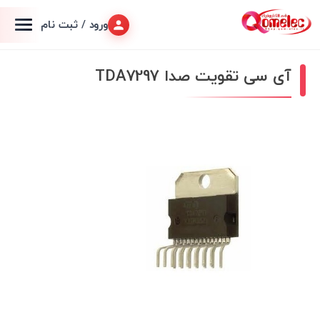
ورود / ثبت نام
آی سی تقویت صدا TDA7297