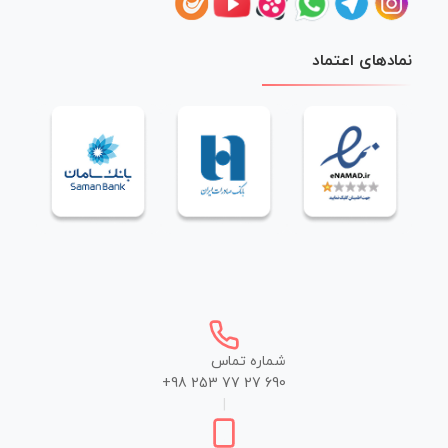
نمادهای اعتماد
شماره تماس
+98 253 77 27 690
|