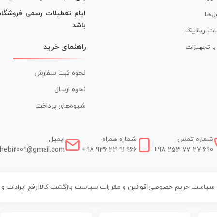
ایام تعطیلات رسمی فروشگا
ل‌ها
باشد
ات رباتیک
راهنمای خرید
ر و تجهیزات
نحوه ثبت سفارش
نحوه ارسال
شیوه‌های پرداخت
شماره تماس
شماره همراه
ایمیل
|
|
hebi2009@gmail.com
+98 936 24 91 966
+98 253 77 27 690
سیاست حریم خصوصی
|
قوانین و مقررات
|
سیاست بازگشت کالا
|
رفع ایرادات و