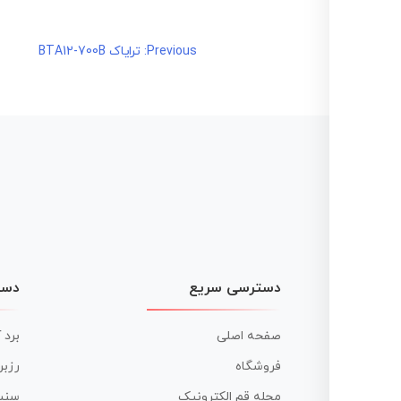
راهبری
Previous:
ترایاک BTA12-700B
نوشته
دسترسی سریع
دست
صفحه اصلی
برد 
فروشگاه
رزبر
مجله قم الکترونیک
سنس