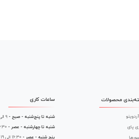
ساعات کاری
ه‌بندی محصولات
آردوینو
شنبه تا پنج‌شنبه - صبح -
۹ الی ۱۳
شنبه تا چهارشنبه - عصر -
16:30 الی
ی پای
پنج شنبه - عصر -
16:30 الی 19
ورها