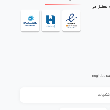
ه تعطیل می
mogtaba.sa
 شکایات