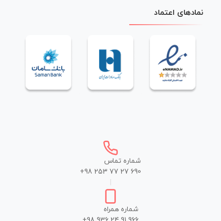
نمادهای اعتماد
شماره تماس
+98 253 77 27 690
|
شماره همراه
+98 936 24 91 966