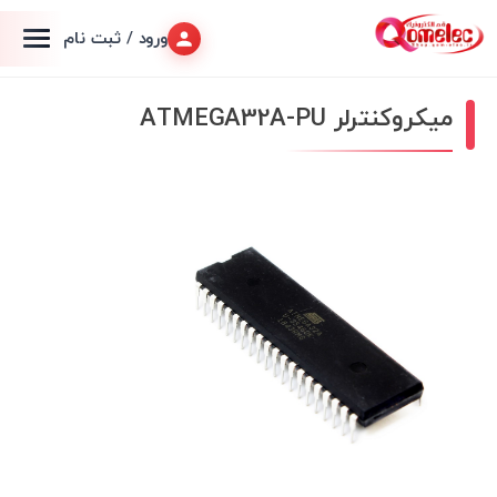
ورود / ثبت نام
میکروکنترلر ATMEGA32A-PU