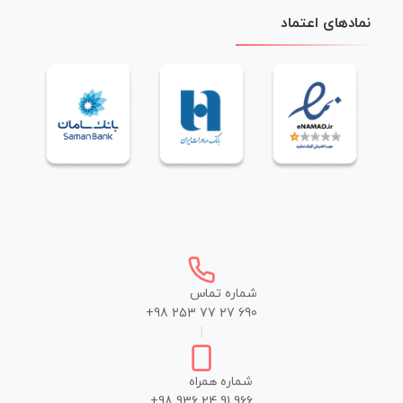
نمادهای اعتماد
شماره تماس
+98 253 77 27 690
|
شماره همراه
+98 936 24 91 966