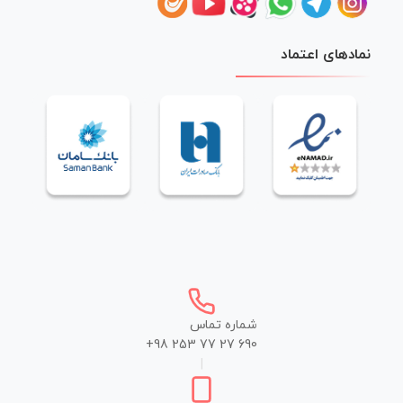
نمادهای اعتماد
شماره تماس
+98 253 77 27 690
|