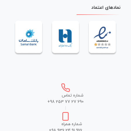
نمادهای اعتماد
شماره تماس
+98 253 77 27 690
|
شماره همراه
+98 936 24 91 966