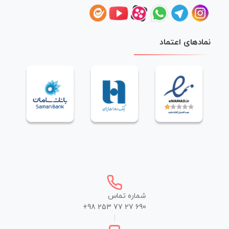
نمادهای اعتماد
شماره تماس
+98 253 77 27 690
|