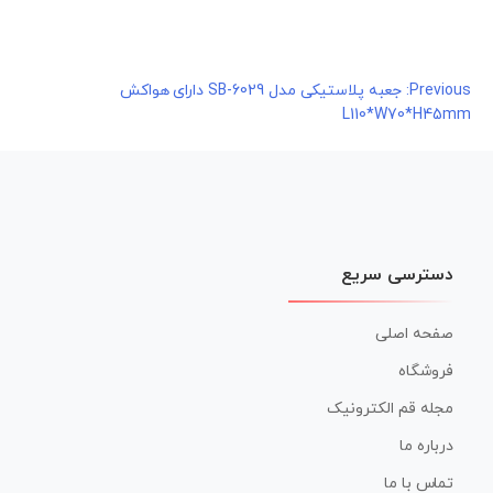
راهبری
Previous:
جعبه پلاستیکی مدل SB-6029 دارای هواکش
L110*W70*H45mm
نوشته
دسترسی سریع
صفحه اصلی
فروشگاه
مجله قم الکترونیک
درباره ما
تماس با ما