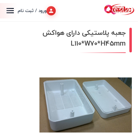
ورود / ثبت نام
جعبه پلاستیکی دارای هواکش
L110*W70*H45mm