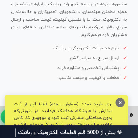
سنسورها، بردهای توسعه، تجهیزات رباتیک و ابزارهای تخصصی،
همراه مطمئن مهندسان، دانشجویان، تعمیرکاران و علاقه‌مندان
به الکترونیک است. ما با تضمین کیفیت، قیمت مناسب و ارسال
سریع، تلاش می‌کنیم تا تجربه‌ای ساده، مطمئن و حرفه‌ای را برای
مشتریان خود فراهم کنیم.
تنوع محصولات الکترونیکی و رباتیک
ارسال سریع به سراسر کشور
پشتیبانی تخصصی و مشاوره خرید
قطعات با کیفیت و قیمت مناسب
×
برای خرید تعداد (سفارش عمده) لطفا قبل از ثبت
سفارش با فروشگاه هماهنگ فرمایید. در صورتی‌که
© تمامی حقوق برای فروشگاه تخصصی قم الکترونیک محفوظ می‌باشد.
بدون هماهنگی سفارش ثبت شود و موجودی کالا کافی
نباشد، مبلغ پرداختی پس از کسر کارمزدهای بانکی و
مالیاتی به حساب شما بازگشت داده خواهد شد.
💎 بیش از 5000 قلم قطعات الکترونیک و رباتیک