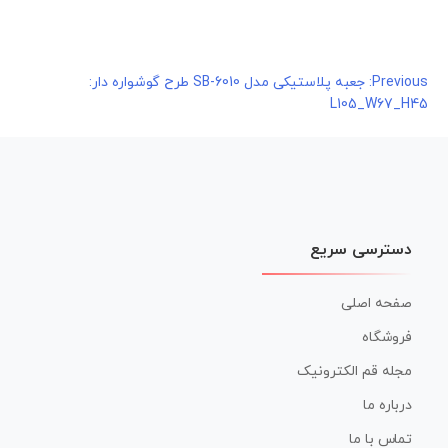
راهبری
Previous:
جعبه پلاستیکی مدل SB-6010 طرح گوشواره دار:
L105_W67_H45
نوشته
دسترسی سریع
صفحه اصلی
فروشگاه
مجله قم الکترونیک
درباره ما
تماس با ما