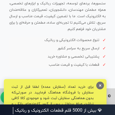
سنسورها، بردهای توسعه، تجهیزات رباتیک و ابزارهای تخصصی،
همراه مطمئن مهندسان، دانشجویان، تعمیرکاران و علاقه‌مندان
به الکترونیک است. ما با تضمین کیفیت، قیمت مناسب و ارسال
سریع، تلاش می‌کنیم تا تجربه‌ای ساده، مطمئن و حرفه‌ای را برای
مشتریان خود فراهم کنیم.
تنوع محصولات الکترونیکی و رباتیک
ارسال سریع به سراسر کشور
پشتیبانی تخصصی و مشاوره خرید
قطعات با کیفیت و قیمت مناسب
×
برای خرید تعداد (سفارش عمده) لطفا قبل از ثبت
سفارش با فروشگاه هماهنگ فرمایید. در صورتی‌که
© تمامی حقوق برای فروشگاه تخصصی قم الکترونیک محفوظ می‌باشد.
بدون هماهنگی سفارش ثبت شود و موجودی کالا کافی
نباشد، مبلغ پرداختی پس از کسر کارمزدهای بانکی و
مالیاتی به حساب شما بازگشت داده خواهد شد.
💎 بیش از 5000 قلم قطعات الکترونیک و رباتیک