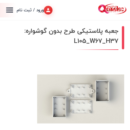
ورود / ثبت نام
جعبه پلاستیکی طرح بدون گوشواره:
L105_W67_H37