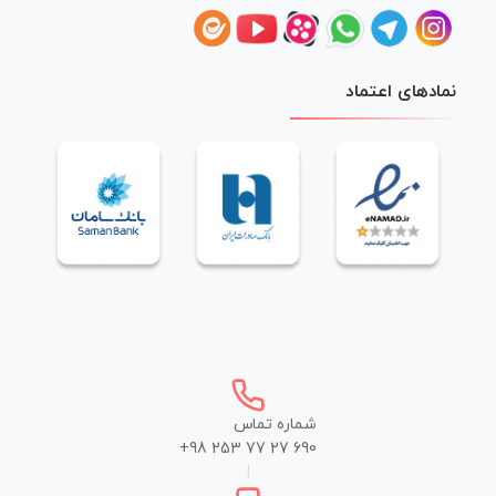
نمادهای اعتماد
شماره تماس
+98 253 77 27 690
|