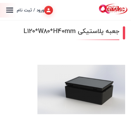
ورود / ثبت نام
جعبه پلاستیکی L120*W80*H40mm