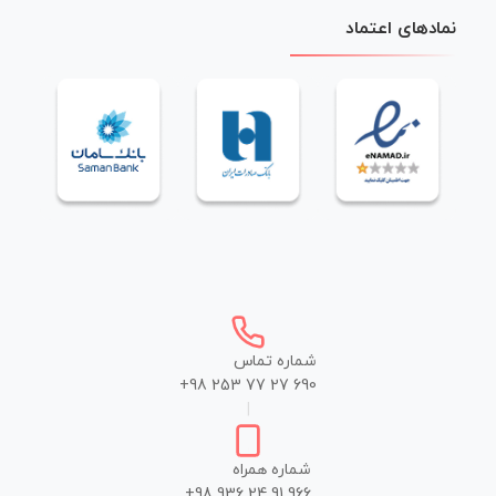
نمادهای اعتماد
شماره تماس
+98 253 77 27 690
|
شماره همراه
+98 936 24 91 966