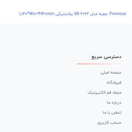
راهبری
Previous:
جعبه مدل SB-6022 پلاستیکی L120*W80*H40mm
نوشته
دسترسی سریع
صفحه اصلی
فروشگاه
مجله قم الکترونیک
درباره ما
تماس با ما
حساب کاربری