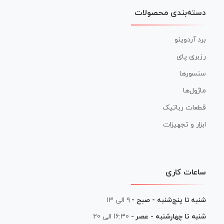
دسته‌بندی محصولات
برد آردوینو
رزبری پای
سنسورها
ماژول‌ها
قطعات رباتیک
ابزار و تجهیزات
ساعات کاری
شنبه تا پنج‌شنبه - صبح -
۹ الی ۱۳
شنبه تا چهارشنبه - عصر -
16:30 الی 20