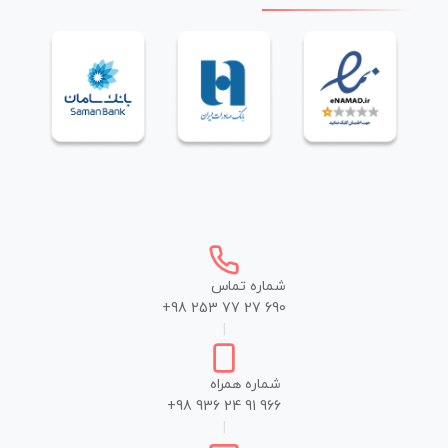
شماره تماس
+98 253 77 27 690
|
شماره همراه
+98 936 24 91 966
|