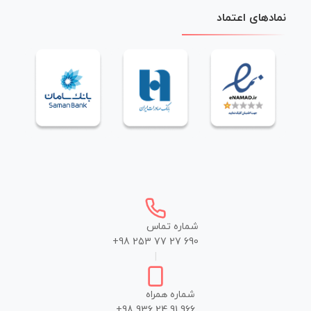
نمادهای اعتماد
شماره تماس
+98 253 77 27 690
|
شماره همراه
+98 936 24 91 966