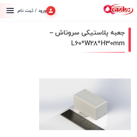
ورود / ثبت نام
جعبه پلاستیکی سروتاش –
L60*W28*H30mm