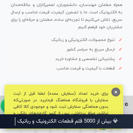
همراه مطمئن مهندسان، دانشجویان، تعمیرکاران و علاقه‌مندان
به الکترونیک است. ما با تضمین کیفیت، قیمت مناسب و ارسال
سریع، تلاش می‌کنیم تا تجربه‌ای ساده، مطمئن و حرفه‌ای را برای
مشتریان خود فراهم کنیم.
تنوع محصولات الکترونیکی و رباتیک
ارسال سریع به سراسر کشور
پشتیبانی تخصصی و مشاوره خرید
قطعات با کیفیت و قیمت مناسب
×
برای خرید تعداد (سفارش عمده) لطفا قبل از ثبت
سفارش با فروشگاه هماهنگ فرمایید. در صورتی‌که
© تمامی حقوق برای فروشگاه تخصصی قم الکترونیک محفوظ می‌باشد.
بدون هماهنگی سفارش ثبت شود و موجودی کالا کافی
نباشد، مبلغ پرداختی پس از کسر کارمزدهای بانکی و
مالیاتی به حساب شما بازگشت داده خواهد شد.
💎 بیش از 5000 قلم قطعات الکترونیک و رباتیک