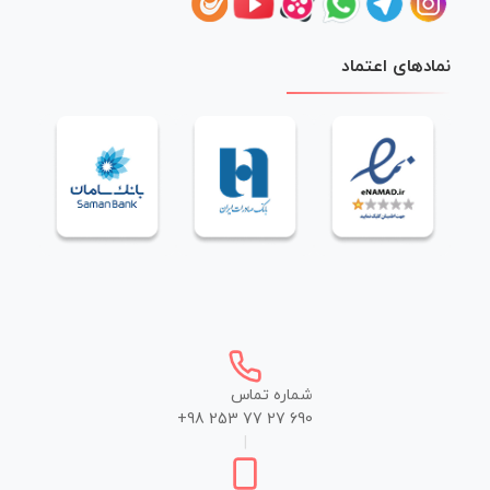
نمادهای اعتماد
شماره تماس
+98 253 77 27 690
|