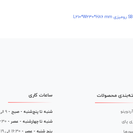
ساعات کاری
ه‌بندی محصولات
آردوینو
شنبه تا پنج‌شنبه - صبح -
۹ الی ۱۳
شنبه تا چهارشنبه - عصر -
16:30 الی
ی پای
پنج شنبه - عصر -
16:30 الی 19
ورها