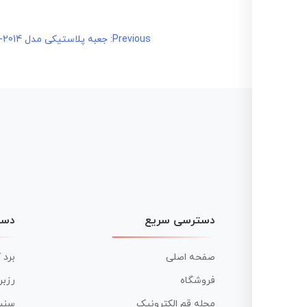
راهبری
Previous:
جعبه پلاستیکی مدل SB-2014 رومیزی L210*W230*H86 mm
نوشته
دسترسی سریع
دست
صفحه اصلی
برد 
فروشگاه
رزبر
مجله قم الکترونیک
سنس