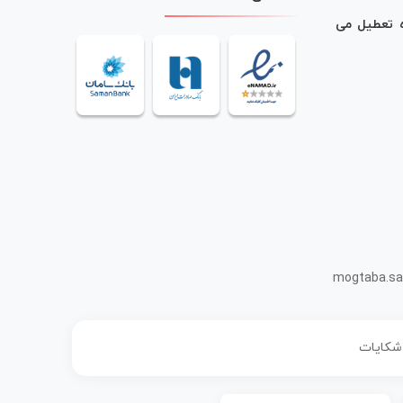
ه تعطیل می
mogtaba.sa
 شکایات