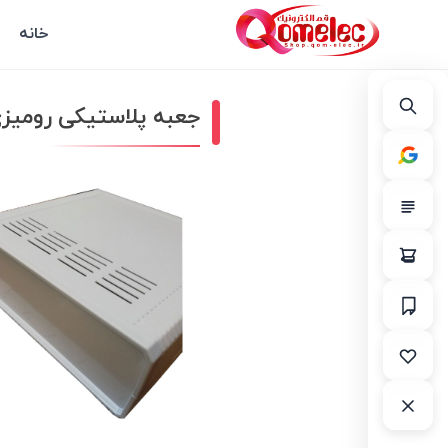
خانه
جعبه پلاستیکی رومیزی -*W230*H86 mm