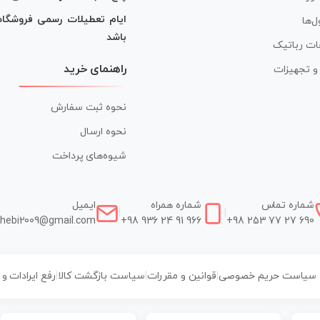
ایام تعطیلات رسمی فروشگا
ل‌ها
باشد
ات رباتیک
راهنمای خرید
ر و تجهیزات
نحوه ثبت سفارش
نحوه ارسال
شیوه‌های پرداخت
شماره تماس
شماره همراه
ایمیل
|
|
hebi2009@gmail.com
+98 936 24 91 966
+98 253 77 27 690
سیاست حریم خصوصی
|
قوانین و مقررات
|
سیاست بازگشت کالا
|
رفع ایرادات و