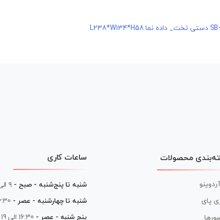
ساعات کاری
ه‌بندی محصولات
آردوینو
شنبه تا پنج‌شنبه - صبح -
۹ الی ۱۳
شنبه تا چهارشنبه - عصر -
16:30 الی
ی پای
پنج شنبه - عصر -
16:30 الی 19
ورها