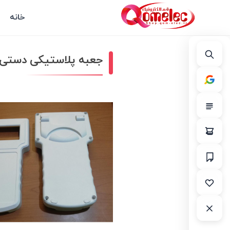
خانه
جعبه پلاستیکی دستی تخت_ داده نما ox