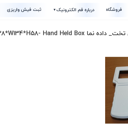
فروشگاه
ثبت فیش واریزی
درباره قم الکترونیک
▼
L238*W134*H58- Hand Held B