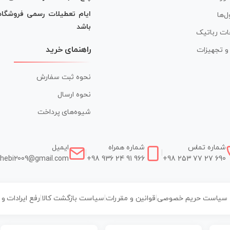
ایام تعطیلات رسمی فروشگا
ل‌ها
باشد
ات رباتیک
راهنمای خرید
ر و تجهیزات
نحوه ثبت سفارش
نحوه ارسال
شیوه‌های پرداخت
شماره تماس
شماره همراه
ایمیل
|
|
hebi2009@gmail.com
+98 936 24 91 966
+98 253 77 27 690
سیاست حریم خصوصی
|
قوانین و مقررات
|
سیاست بازگشت کالا
|
رفع ایرادات و