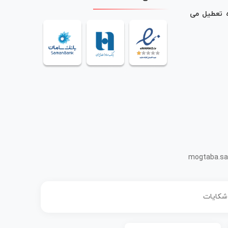
ه تعطیل می
mogtaba.sa
 شکایات