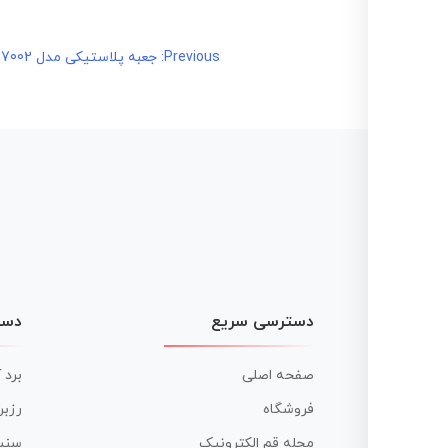
راهبری
Previous:
جعبه پلاستیکی مدل SB-7002 دستی تخت_ داده نما L238*W134*H58
نوشته
دسترسی سریع
دست
صفحه اصلی
برد 
فروشگاه
رزبر
مجله قم الکترونیک
سنس