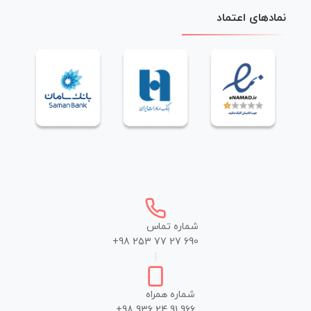
نمادهای اعتماد
شماره تماس
+98 253 77 27 690
|
شماره همراه
+98 936 24 91 966