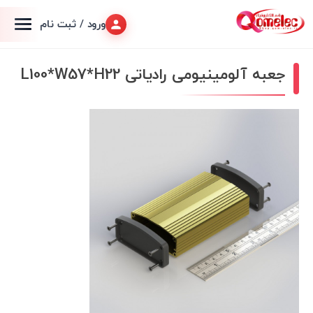
ورود / ثبت نام
جعبه آلومینیومی رادیاتی L100*W57*H22