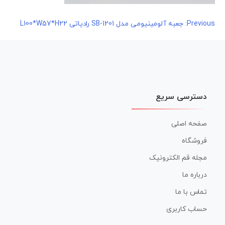
راهبری
Previous:
جعبه آلومینیومی مدل SB-1201 رادیاتی L100*W57*H22
نوشته
دسترسی سریع
صفحه اصلی
فروشگاه
مجله قم الکترونیک
درباره ما
تماس با ما
حساب کاربری