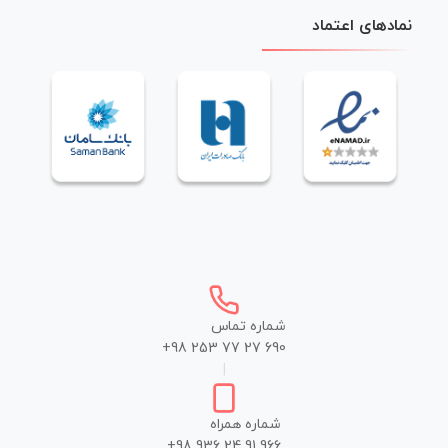
نمادهای اعتماد
شماره تماس
+98 253 77 27 690
|
شماره همراه
+98 936 24 91 966