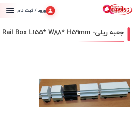
ورود / ثبت نام
جعبه ریلی- Rail Box L155* W88* H59mm