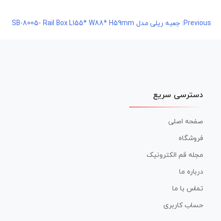
راهبری
Previous:
جعبه ریلی مدل SB-8005- Rail Box L155* W88* H59mm
نوشته
دسترسی سریع
صفحه اصلی
فروشگاه
مجله قم الکترونیک
درباره ما
تماس با ما
حساب کاربری