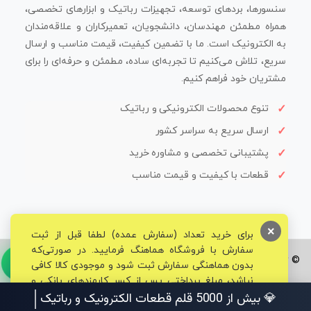
سنسورها، بردهای توسعه، تجهیزات رباتیک و ابزارهای تخصصی،
همراه مطمئن مهندسان، دانشجویان، تعمیرکاران و علاقه‌مندان
به الکترونیک است. ما با تضمین کیفیت، قیمت مناسب و ارسال
سریع، تلاش می‌کنیم تا تجربه‌ای ساده، مطمئن و حرفه‌ای را برای
مشتریان خود فراهم کنیم.
تنوع محصولات الکترونیکی و رباتیک
ارسال سریع به سراسر کشور
پشتیبانی تخصصی و مشاوره خرید
قطعات با کیفیت و قیمت مناسب
×
برای خرید تعداد (سفارش عمده) لطفا قبل از ثبت
سفارش با فروشگاه هماهنگ فرمایید. در صورتی‌که
© تمامی حقوق برای فروشگاه تخصصی قم الکترونیک محفوظ می‌باشد.
بدون هماهنگی سفارش ثبت شود و موجودی کالا کافی
نباشد، مبلغ پرداختی پس از کسر کارمزدهای بانکی و
مالیاتی به حساب شما بازگشت داده خواهد شد.
💎 بیش از 5000 قلم قطعات الکترونیک و رباتیک