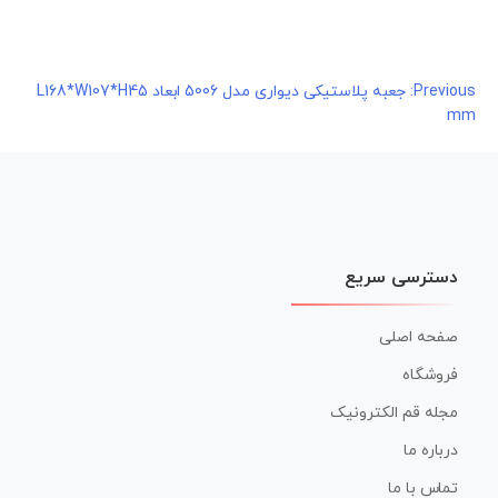
راهبری
Previous:
جعبه پلاستیکی دیواری مدل 5006 ابعاد L168*W107*H45
mm
نوشته
دسترسی سریع
صفحه اصلی
فروشگاه
مجله قم الکترونیک
درباره ما
تماس با ما