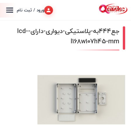
ورود / ثبت نام
جع۴۴۴به-پلاستیکی-دیواری-دارای-lcd-
l168w107h45-mm