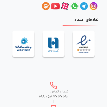
نمادهای اعتماد
شماره تماس
+98 253 77 27 690
|