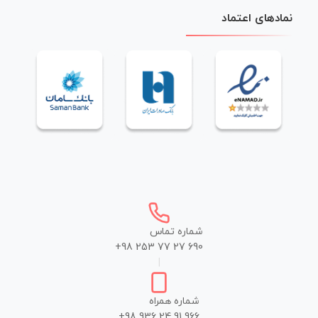
نمادهای اعتماد
شماره تماس
+98 253 77 27 690
|
شماره همراه
+98 936 24 91 966