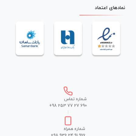
نمادهای اعتماد
شماره تماس
+98 253 77 27 690
|
شماره همراه
+98 936 24 91 966