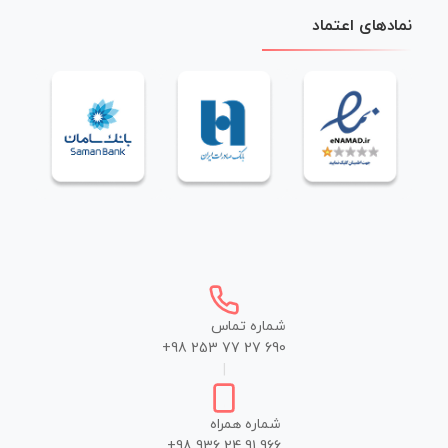
نمادهای اعتماد
شماره تماس
+98 253 77 27 690
|
شماره همراه
+98 936 24 91 966