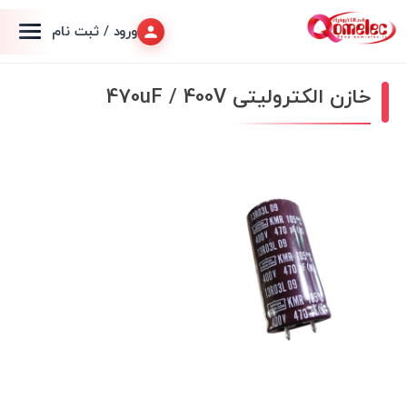
ورود / ثبت نام
خازن الکترولیتی 470uF / 400V