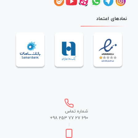
نمادهای اعتماد
شماره تماس
+98 253 77 27 690
|