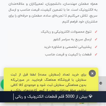
همراه مطمئن مهندسان، دانشجویان، تعمیرکاران و علاقه‌مندان
به الکترونیک است. ما با تضمین کیفیت، قیمت مناسب و ارسال
سریع، تلاش می‌کنیم تا تجربه‌ای ساده، مطمئن و حرفه‌ای را برای
مشتریان خود فراهم کنیم.
تنوع محصولات الکترونیکی و رباتیک
ارسال سریع به سراسر کشور
پشتیبانی تخصصی و مشاوره خرید
قطعات با کیفیت و قیمت مناسب
×
برای خرید تعداد (سفارش عمده) لطفا قبل از ثبت
سفارش با فروشگاه هماهنگ فرمایید. در صورتی‌که
© تمامی حقوق برای فروشگاه تخصصی قم الکترونیک محفوظ می‌باشد.
بدون هماهنگی سفارش ثبت شود و موجودی کالا کافی
نباشد، مبلغ پرداختی پس از کسر کارمزدهای بانکی و
مالیاتی به حساب شما بازگشت داده خواهد شد.
💎 بیش از 5000 قلم قطعات الکترونیک و رباتیک