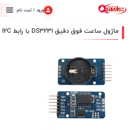
ورود / ثبت نام
ماژول ساعت فوق دقیق DS3231 با رابط I2C