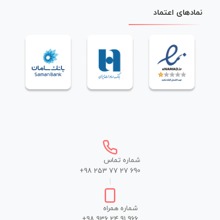
نمادهای اعتماد
شماره تماس
+98 253 77 27 690
|
شماره همراه
+98 936 24 91 966