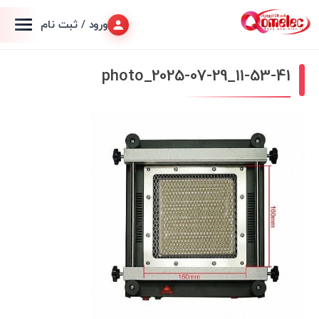
ورود / ثبت نام
photo_2025-07-29_11-53-41