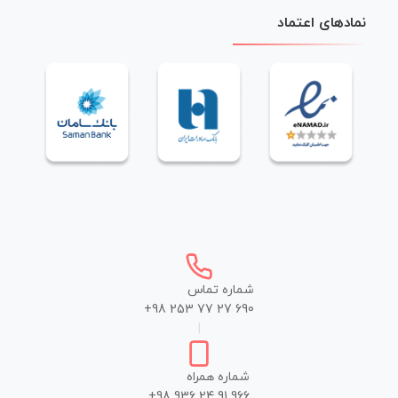
نمادهای اعتماد
شماره تماس
+98 253 77 27 690
|
شماره همراه
+98 936 24 91 966