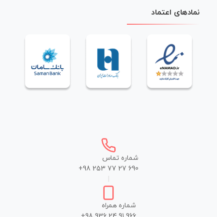
نمادهای اعتماد
شماره تماس
+98 253 77 27 690
|
شماره همراه
+98 936 24 91 966