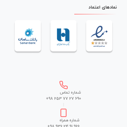
نمادهای اعتماد
شماره تماس
+98 253 77 27 690
|
شماره همراه
+98 936 24 91 966