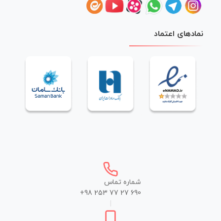
نمادهای اعتماد
شماره تماس
+98 253 77 27 690
|