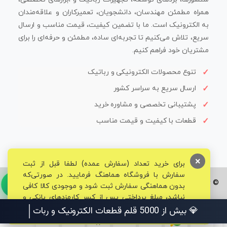
همراه مطمئن مهندسان، دانشجویان، تعمیرکاران و علاقه‌مندان
به الکترونیک است. ما با تضمین کیفیت، قیمت مناسب و ارسال
سریع، تلاش می‌کنیم تا تجربه‌ای ساده، مطمئن و حرفه‌ای را برای
مشتریان خود فراهم کنیم.
تنوع محصولات الکترونیکی و رباتیک
ارسال سریع به سراسر کشور
پشتیبانی تخصصی و مشاوره خرید
قطعات با کیفیت و قیمت مناسب
×
برای خرید تعداد (سفارش عمده) لطفا قبل از ثبت
سفارش با فروشگاه هماهنگ فرمایید. در صورتی‌که
© تمامی حقوق برای فروشگاه تخصصی قم الکترونیک محفوظ می‌باشد.
بدون هماهنگی سفارش ثبت شود و موجودی کالا کافی
نباشد، مبلغ پرداختی پس از کسر کارمزدهای بانکی و
مالیاتی به حساب شما بازگشت داده خواهد شد.
💎 بیش از 5000 قلم قطعات الکترونیک و رباتیک