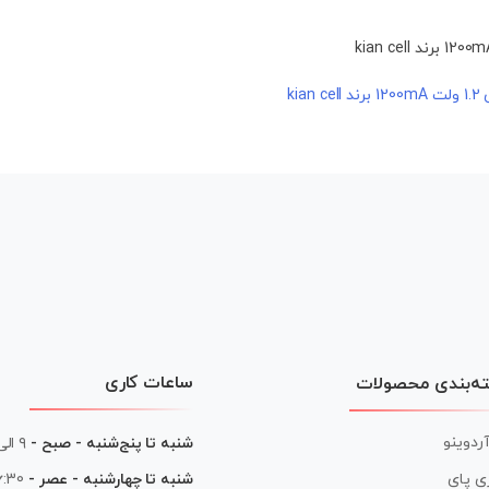
ki
ساعات کاری
ه‌بندی محصولات
آردوینو
شنبه تا پنج‌شنبه - صبح -
۹ الی ۱۳
شنبه تا چهارشنبه - عصر -
16:30 الی
ی پای