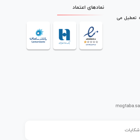
نمادهای اعتماد
ه تعطیل می
mogtaba.sa
 شکایات