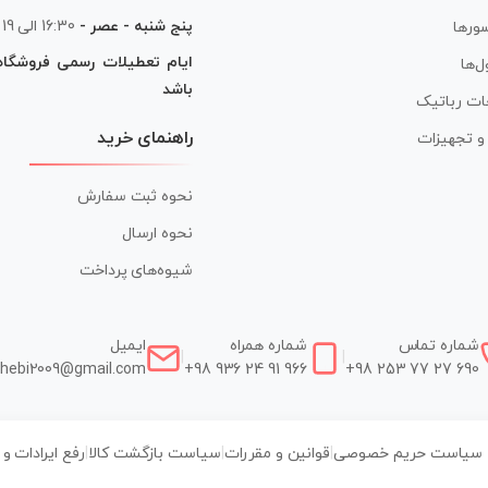
پنج شنبه - عصر -
16:30 الی 19
ورها
ایام تعطیلات رسمی فروشگا
ل‌ها
باشد
ات رباتیک
راهنمای خرید
ر و تجهیزات
نحوه ثبت سفارش
نحوه ارسال
شیوه‌های پرداخت
شماره تماس
شماره همراه
ایمیل
|
|
hebi2009@gmail.com
+98 936 24 91 966
+98 253 77 27 690
سیاست حریم خصوصی
|
قوانین و مقررات
|
سیاست بازگشت کالا
|
رفع ایرادات و