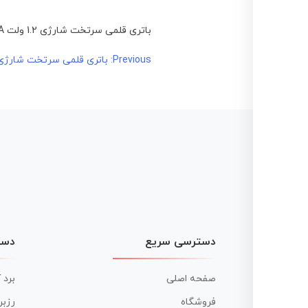
باتری قلمی سرتخت شارژی 1.2 ولت 1200mA برند kian cell
راهبری
Previous:
باتری قلمی سرتخت شارژی 1.2 ولت 1200mA برند an cell
نوشته
دسترسی سریع
دست
صفحه اصلی
برد 
فروشگاه
رزبر