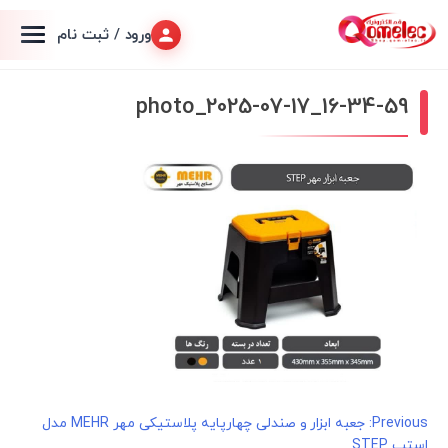
ورود / ثبت نام
photo_2025-07-17_16-34-59
راهبری
Previous:
جعبه ابزار و صندلی چهارپایه پلاستیکی مهر MEHR مدل
استپ STEP