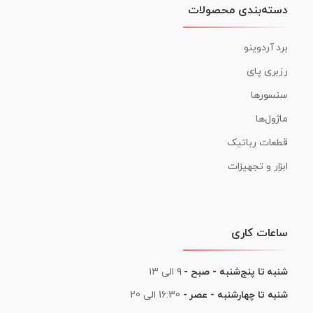
دسته‌بندی محصولات
برد آردوینو
رزبری پای
سنسورها
ماژول‌ها
قطعات رباتیک
ابزار و تجهیزات
ساعات کاری
شنبه تا پنج‌شنبه - صبح -
۹ الی ۱۳
شنبه تا چهارشنبه - عصر -
16:30 الی 20