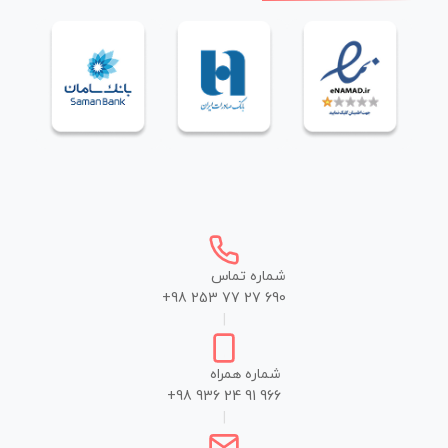
شماره تماس
+98 253 77 27 690
|
شماره همراه
+98 936 24 91 966
|