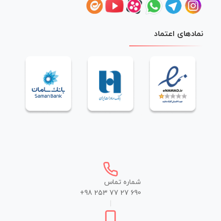
نمادهای اعتماد
شماره تماس
+98 253 77 27 690
|