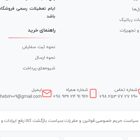
ایام تعطیلات رسمی فروشگا
ل‌ها
باشد
ات رباتیک
راهنمای خرید
ر و تجهیزات
نحوه ثبت سفارش
نحوه ارسال
شیوه‌های پرداخت
شماره تماس
شماره همراه
ایمیل
|
|
hebi2009@gmail.com
+98 936 24 91 966
+98 253 77 27 690
سیاست حریم خصوصی
|
قوانین و مقررات
|
سیاست بازگشت کالا
|
رفع ایرادات و