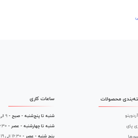
ساعات کاری
ه‌بندی محصولات
آردوینو
شنبه تا پنج‌شنبه - صبح -
۹ الی ۱۳
شنبه تا چهارشنبه - عصر -
16:30 الی
ی پای
پنج شنبه - عصر -
16:30 الی 19
ورها