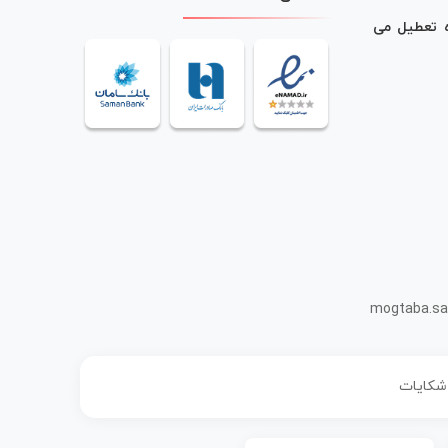
ه تعطیل می
mogtaba.sa
 شکایات