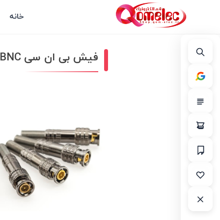
خانه
فیش بی ان سی BNC پیچی