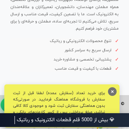
همراه مطمئن مهندسان، دانشجویان، تعمیرکاران و علاقه‌مندان
به الکترونیک است. ما با تضمین کیفیت، قیمت مناسب و ارسال
سریع، تلاش می‌کنیم تا تجربه‌ای ساده، مطمئن و حرفه‌ای را برای
مشتریان خود فراهم کنیم.
تنوع محصولات الکترونیکی و رباتیک
ارسال سریع به سراسر کشور
پشتیبانی تخصصی و مشاوره خرید
قطعات با کیفیت و قیمت مناسب
×
برای خرید تعداد (سفارش عمده) لطفا قبل از ثبت
سفارش با فروشگاه هماهنگ فرمایید. در صورتی‌که
© تمامی حقوق برای فروشگاه تخصصی قم الکترونیک محفوظ می‌باشد.
بدون هماهنگی سفارش ثبت شود و موجودی کالا کافی
نباشد، مبلغ پرداختی پس از کسر کارمزدهای بانکی و
مالیاتی به حساب شما بازگشت داده خواهد شد.
💎 بیش از 5000 قلم قطعات الکترونیک و رباتیک