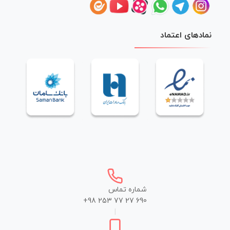
نمادهای اعتماد
شماره تماس
+98 253 77 27 690
|