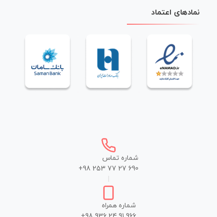
نمادهای اعتماد
شماره تماس
+98 253 77 27 690
|
شماره همراه
+98 936 24 91 966