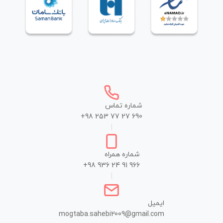
شماره تماس
+98 253 77 27 690
|
شماره همراه
+98 936 24 91 966
|
ایمیل
mogtaba.sahebi2009@gmail.com