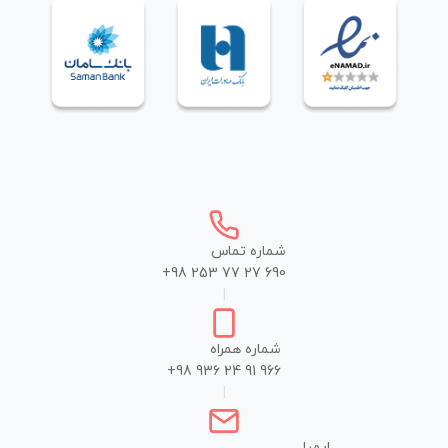
شماره تماس
+98 253 77 27 690
|
شماره همراه
+98 936 24 91 966
|
ایمیل