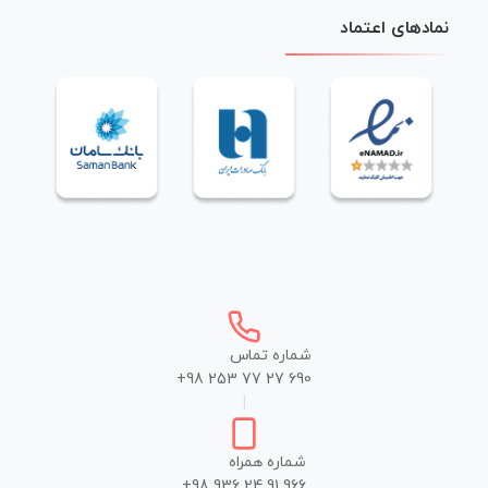
نمادهای اعتماد
شماره تماس
+98 253 77 27 690
|
شماره همراه
+98 936 24 91 966