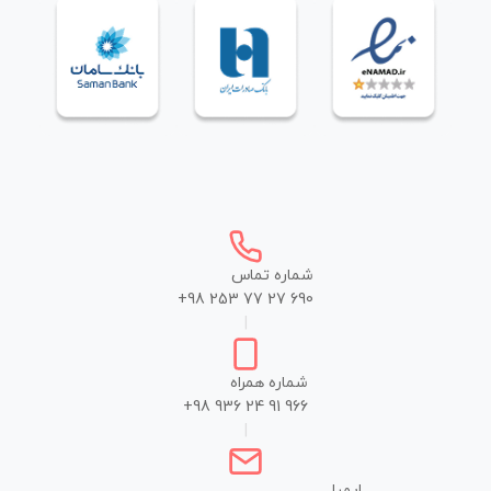
شماره تماس
+98 253 77 27 690
|
شماره همراه
+98 936 24 91 966
|
ایمیل