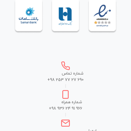
شماره تماس
+98 253 77 27 690
|
شماره همراه
+98 936 24 91 966
|
ایمیل