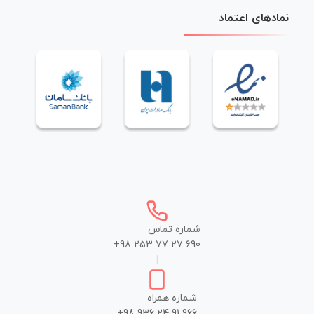
نمادهای اعتماد
شماره تماس
+98 253 77 27 690
|
شماره همراه
+98 936 24 91 966