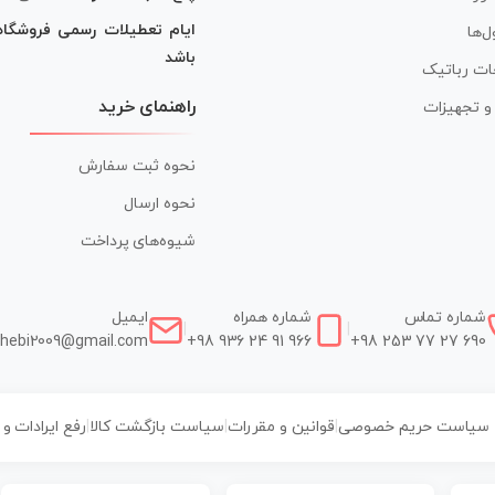
ایام تعطیلات رسمی فروشگا
ل‌ها
باشد
ات رباتیک
راهنمای خرید
ر و تجهیزات
نحوه ثبت سفارش
نحوه ارسال
شیوه‌های پرداخت
شماره تماس
شماره همراه
ایمیل
|
|
hebi2009@gmail.com
+98 936 24 91 966
+98 253 77 27 690
سیاست حریم خصوصی
|
قوانین و مقررات
|
سیاست بازگشت کالا
|
رفع ایرادات و