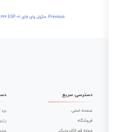
راهبری
Previous:
ماژول وای فای ESP8266 ESP-01
نوشته
دسترسی سریع
دست
صفحه اصلی
برد 
فروشگاه
رزبر
مجله قم الکترونیک
سنس