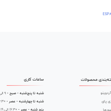
ساعات کاری
ه‌بندی محصولات
آردوینو
شنبه تا پنج‌شنبه - صبح -
۹ الی ۱۳
شنبه تا چهارشنبه - عصر -
16:30 الی
ی پای
پنج شنبه - عصر -
16:30 الی 19
ورها