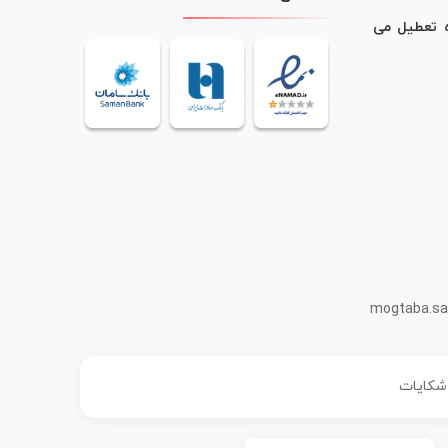
ه تعطیل می
mogtaba.sa
 شکایات