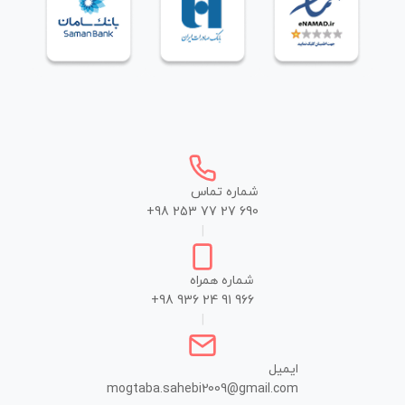
شماره تماس
+98 253 77 27 690
|
شماره همراه
+98 936 24 91 966
|
ایمیل
mogtaba.sahebi2009@gmail.com