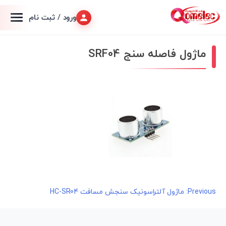
ورود / ثبت نام
ماژول فاصله سنج SRF04
راهبری
Previous:
ماژول آلتراسونیک سنجش مسافت HC-SR04
نوشته