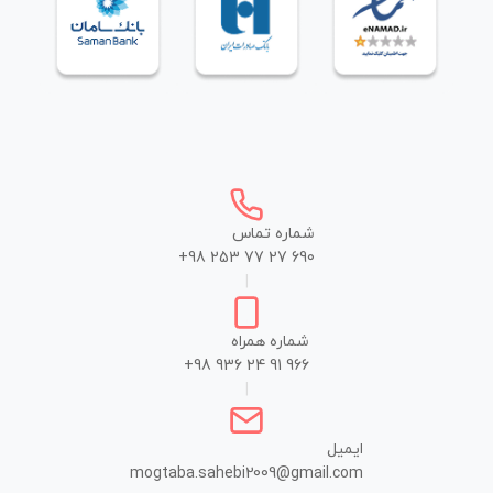
شماره تماس
+98 253 77 27 690
|
شماره همراه
+98 936 24 91 966
|
ایمیل
mogtaba.sahebi2009@gmail.com