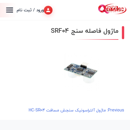
ورود / ثبت نام
ماژول فاصله سنج SRF04
راهبری
Previous:
ماژول آلتراسونیک سنجش مسافت HC-SR04
نوشته