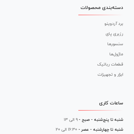
دسته‌بندی محصولات
برد آردوینو
رزبری پای
سنسورها
ماژول‌ها
قطعات رباتیک
ابزار و تجهیزات
ساعات کاری
شنبه تا پنج‌شنبه - صبح -
۹ الی ۱۳
شنبه تا چهارشنبه - عصر -
16:30 الی 20