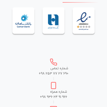
شماره تماس
+98 253 77 27 690
|
شماره همراه
+98 936 24 91 966
|