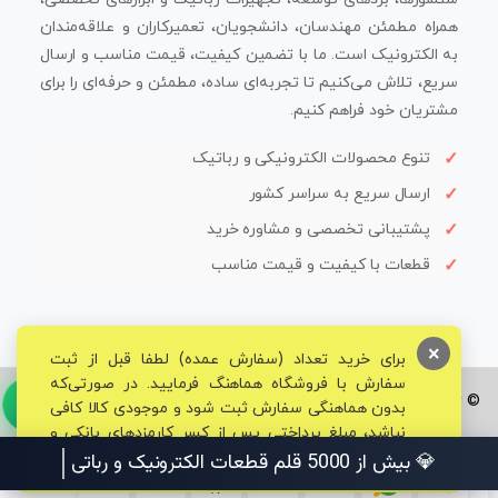
همراه مطمئن مهندسان، دانشجویان، تعمیرکاران و علاقه‌مندان
به الکترونیک است. ما با تضمین کیفیت، قیمت مناسب و ارسال
سریع، تلاش می‌کنیم تا تجربه‌ای ساده، مطمئن و حرفه‌ای را برای
مشتریان خود فراهم کنیم.
تنوع محصولات الکترونیکی و رباتیک
ارسال سریع به سراسر کشور
پشتیبانی تخصصی و مشاوره خرید
قطعات با کیفیت و قیمت مناسب
×
برای خرید تعداد (سفارش عمده) لطفا قبل از ثبت
سفارش با فروشگاه هماهنگ فرمایید. در صورتی‌که
© تمامی حقوق برای فروشگاه تخصصی قم الکترونیک محفوظ می‌باشد.
بدون هماهنگی سفارش ثبت شود و موجودی کالا کافی
نباشد، مبلغ پرداختی پس از کسر کارمزدهای بانکی و
مالیاتی به حساب شما بازگشت داده خواهد شد.
💎 بیش از 5000 قلم قطعات الکترونیک و رباتیک