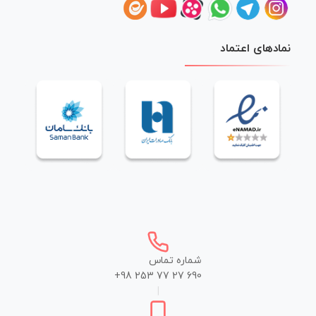
نمادهای اعتماد
شماره تماس
+98 253 77 27 690
|