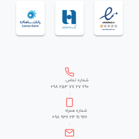
شماره تماس
+98 253 77 27 690
|
شماره همراه
+98 936 24 91 966
|